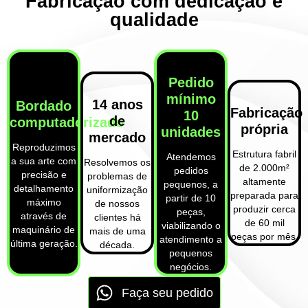
Fabricação com dedicação e
qualidade
Pedido
mínimo
14 anos
Bordado
Fabricação
10
de
computadorizado
própria
unidades
mercado
Reproduzimos
Estrutura fabril
Atendemos
a sua arte com
Resolvemos os
de 2.000m²
pedidos
precisão e
problemas de
altamente
pequenos, a
detalhamento
uniformização
preparada para
partir de 10
máximo
de nossos
produzir cerca
peças,
através de
clientes há
de 60 mil
viabilizando o
maquinário de
mais de uma
peças por mês.
atendimento a
última geração.
década.
pequenos
negócios.
Faça seu pedido