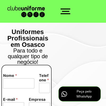
Uniformes
Profissionais
em Osasco
Para todo e
qualquer tipo de
negócio!
Nome
*
Telef
E
one
*
-
m
a
Peça pelo
i
WhatsApp
l
E-mail
*
Empresa
M