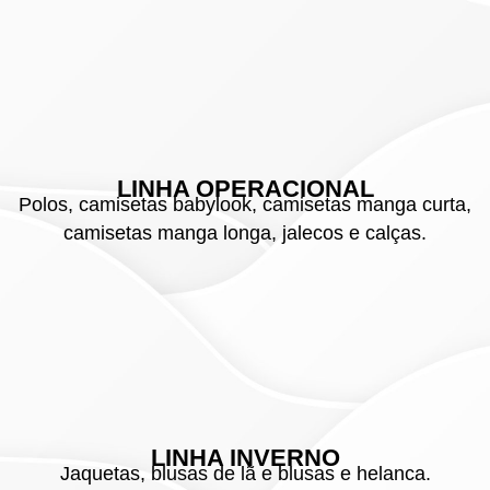
LINHA OPERACIONAL
Polos, camisetas babylook, camisetas manga curta,
camisetas manga longa, jalecos e calças.
LINHA INVERNO
Jaquetas, blusas de lã e blusas e helanca.