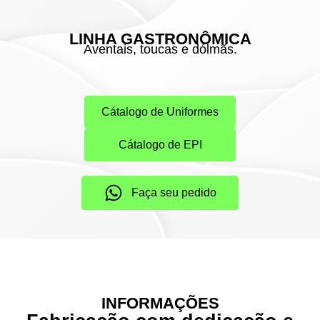
LINHA GASTRONÔMICA
Aventais, toucas e dólmãs.
Cátalogo de Uniformes
Cátalogo de EPI
Faça seu pedido
INFORMAÇÕES