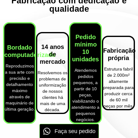
Fabricação com dedicação e
qualidade
Pedido
mínimo
14 anos
Bordado
Fabricação
10
de
computadorizado
própria
unidades
mercado
Reproduzimos
Estrutura fabril
Atendemos
a sua arte com
Resolvemos os
de 2.000m²
pedidos
precisão e
problemas de
altamente
pequenos, a
detalhamento
uniformização
preparada para
partir de 10
máximo
de nossos
produzir cerca
peças,
através de
clientes há
de 60 mil
viabilizando o
maquinário de
mais de uma
peças por mês.
atendimento a
última geração.
década.
pequenos
negócios.
Faça seu pedido