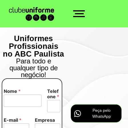
Uniformes
Profissionais
no ABC Paulista
Para todo e
qualquer tipo de
negócio!
Nome
*
Telef
T
one
*
e
l
e
Peça pelo
f
WhatsApp
o
E-mail
*
Empresa
n