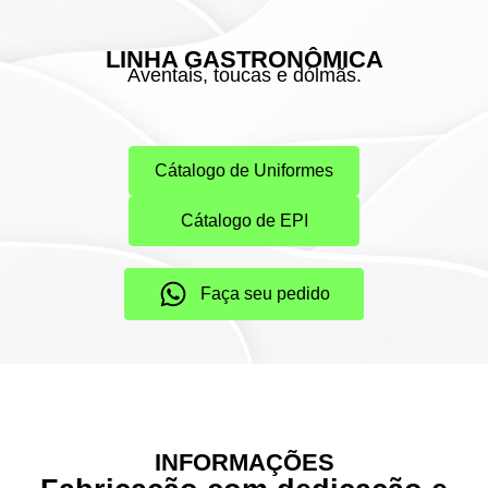
LINHA GASTRONÔMICA
Aventais, toucas e dólmãs.
Cátalogo de Uniformes
Cátalogo de EPI
Faça seu pedido
INFORMAÇÕES