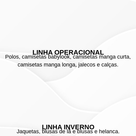
LINHA OPERACIONAL
Polos, camisetas babylook, camisetas manga curta,
camisetas manga longa, jalecos e calças.
LINHA INVERNO
Jaquetas, blusas de lã e blusas e helanca.